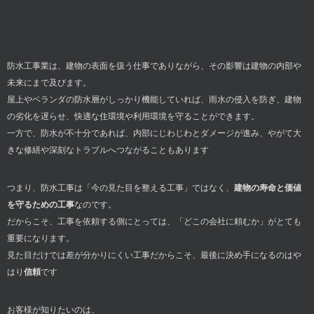
防水工事業は、建物の表面を扱う仕事でありながら、その影響は建物の内部や
未来にまで及びます。
屋上やベランダの防水層がしっかり機能していれば、雨水の侵入を防ぎ、建物
の劣化を遅らせ、快適な住環境や利用環境を守ることができます。
一方で、防水が不十分であれば、内部にじわじわとダメージが進み、やがて大
きな修繕や深刻なトラブルへつながることもあります
つまり、防水工事は「今の見た目を整える工事」ではなく、
建物の寿命と価値
を守るための工事
なのです。
だからこそ、工事を依頼する側にとっては、「どこの会社に頼むか」がとても
重要になります。
見た目だけでは差が分かりにくい工事だからこそ、最後に決め手になるのはや
はり
信頼
です
お客様が知りたいのは、