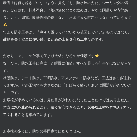
表面上は何も起きていないように見えても、防水層の劣化、シーリングの傷
み、ひび割れ、排水不良、下地の劣化などが進めば、やがて雨漏りや内部腐
食、カビ、漏電、断熱性能の低下など、さまざまな問題へつながっていきます
つまり防水工事は、「今すぐ困っていないから後回しでいい」ものではなく、
建物を長く安全に使い続けるための土台を守る工事
なのです。
だからこそ、この仕事で何より大切になるのが
信頼
です
なぜなら、防水工事は完成した瞬間に価値がすべて見える仕事ではないからで
す。
塗膜防水、シート防水、FRP防水、アスファルト防水など、工法はさまざまあ
りますが、どの工法でも大切なのは「しばらく経ったあとに問題が起きないこ
と」です。
お客様が求めているのは、見た目がきれいになったことだけではありません。
本当に水を止められること、長く安心できること、必要な工程をきちんと行っ
てくれること
を求めています。
お客様の多くは、防水の専門家ではありません。