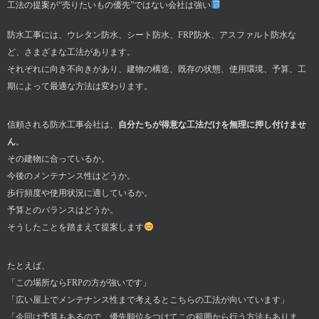
工法の提案が“売りたいもの優先”ではない会社は強い
防水工事には、ウレタン防水、シート防水、FRP防水、アスファルト防水な
ど、さまざまな工法があります。
それぞれに向き不向きがあり、建物の構造、既存の状態、使用環境、予算、工
期によって最適な方法は変わります。
信頼される防水工事会社は、
自分たちが得意な工法だけを無理に押し付けませ
ん
。
その建物に合っているか。
今後のメンテナンス性はどうか。
歩行頻度や使用状況に適しているか。
予算とのバランスはどうか。
そうしたことを踏まえて提案します
たとえば、
「この場所ならFRPの方が強いです」
「広い屋上でメンテナンス性まで考えるとこちらの工法が向いています」
「今回は予算もあるので、優先順位をつけてこの範囲から行う方法もありま