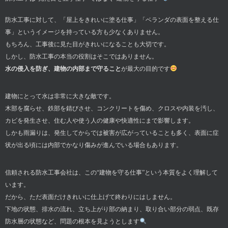
防水工事に対して、「屋上をきれいに塗る仕事」「ベランダの表面を整える仕
事」というイメージを持っている方も少なくありません。
もちろん、工事後に見た目がきれいになることも大切です。
しかし、防水工事の本当の役割はそこではありません。
水の侵入を防ぎ、建物の内部まで守ること
が最大の目的です
建物にとって水は非常に大きな敵です。
木部を腐らせ、鉄部を錆びさせ、コンクリートを傷め、クロスや内装を汚し、
カビを発生させ、住む人や使う人の健康や快適性にまで影響します。
しかも雨漏りは、発生してからでは被害が広がっていることも多く、表面に症
状が出る頃には内部でかなり傷みが進んでいる場合もあります。
信頼される防水工事会社は、この“建物を守る仕事”という本質をよく理解して
います。
だから、ただ表面だけきれいに仕上げて終わりにはしません。
下地の状態、排水の流れ、立ち上がり部の納まり、取り合い部分の弱点、既存
防水層の状態など、問題の根本を見ようとします