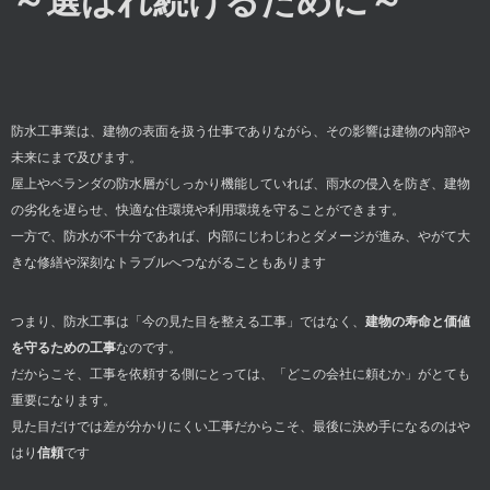
～選ばれ続けるために～
防水工事業は、建物の表面を扱う仕事でありながら、その影響は建物の内部や
未来にまで及びます。
屋上やベランダの防水層がしっかり機能していれば、雨水の侵入を防ぎ、建物
の劣化を遅らせ、快適な住環境や利用環境を守ることができます。
一方で、防水が不十分であれば、内部にじわじわとダメージが進み、やがて大
きな修繕や深刻なトラブルへつながることもあります
つまり、防水工事は「今の見た目を整える工事」ではなく、
建物の寿命と価値
を守るための工事
なのです。
だからこそ、工事を依頼する側にとっては、「どこの会社に頼むか」がとても
重要になります。
見た目だけでは差が分かりにくい工事だからこそ、最後に決め手になるのはや
はり
信頼
です