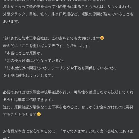
屋上から入って壁の中を伝って別の場所に出ることもあれば、サッシまわり、
外壁クラック、目地、笠木、排水口周辺など、複数の原因が絡んでいることも
あります。
信頼される防水工事会社は、この点をとても大切にします
表面的に「ここを塗れば大丈夫です」と決めつけず、
「本当にどこが原因か」
「水の侵入経路はどうなっているか」
「防水層だけの問題なのか、シーリングや下地も関係しているのか」
を丁寧に確認しようとします。
必要であれば散水調査や現場確認を行い、可能性を整理しながら説明してくれ
る会社は非常に信頼できます。
逆に、原因確認が曖昧なまま工事を進めると、せっかくお金をかけたのに再発
することもあります
お客様が本当に安心できるのは、「すぐできます」と軽く言う会社ではありま
せん。