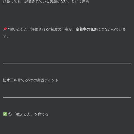
頑張っても「評価されている実感がない」という声も
“働いた分だけ評価される”制度の不在が、
定着率の低さ
につながっていま
す。
防水工を育てる5つの実践ポイント
① 「教える人」を育てる