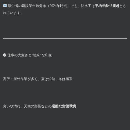
厚労省の建設業年齢分布（2024年時点）でも、防水工は
平均年齢48歳超
とさ
れています。
❷ 仕事の大変さと“地味”な印象
高所・屋外作業が多く、夏は灼熱、冬は極寒
臭いや汚れ、天候の影響などの
過酷な労働環境