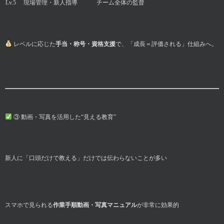
Lv.5
現場管理・新人指導
チーム全体の監督
レベルに応じた
手当・称号・資格支援
で、「成長＝評価される」仕組みへ。
③ 動画・写真を活用した“見える教育”
新人に「口頭だけで教える」だけでは伝わらないことが多い
スマホで見られる
作業手順動画・写真マニュアル
が非常に効果的