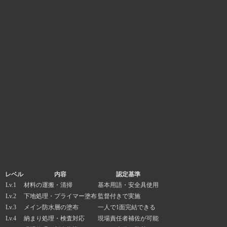
レベル
内容
認定基準
Lv.1
材料の運搬・清掃
基本用語・安全具使用
Lv.2
下地処理・プライマー塗布
監督付きで実施
Lv.3
メイン防水層の塗布
一人で1面完結できる
Lv.4
納まり処理・検査対応
現場責任者補佐が可能